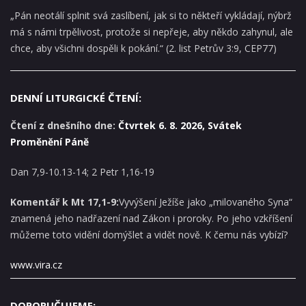
„Pán neotálí splnit svá zaslíbení, jak si to někteří vykládají, nýbrž
má s námi trpělivost, protože si nepřeje, aby někdo zahynul, ale
chce, aby všichni dospěli k pokání.“ (2. list Petrův 3:9, CEP77)
DENNÍ LITURGICKÉ ČTENÍ:
Čtení z dnešního dne:
Čtvrtek 6. 8. 2026, Svátek
Proměnění Páně
Dan 7,9-10.13-14; 2 Petr 1,16-19
Komentář k Mt 17,1-9:
Vyvýšení Ježíše jako „milovaného Syna“
znamená jeho nadřazení nad Zákon i proroky. Po jeho vzkříšení
můžeme toto vidění domýšlet a vidět nově. K čemu nás vybízí?
www.vira.cz
DOPORUČUJEME: