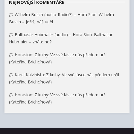
NEJNOVĚJŠÍ KOMENTÁŘE
i
v
Wilhelm Busch (audio-Radio7) – Hora Sion
:
Wilhelm
y
Busch – Ježíš, náš úděl
Balthasar Hubmaier (audio) – Hora Sion
:
Balthasar
Hubmaier – znáte ho?
Horasion
:
Z knihy: Ve své lásce nás předem určil
(Kateřina Brichcínová)
Karel Kalvinista
:
Z knihy: Ve své lásce nás předem určil
(Kateřina Brichcínová)
Horasion
:
Z knihy: Ve své lásce nás předem určil
(Kateřina Brichcínová)