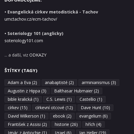
• Evangelická církev metodistická - Tachov
umctachov.cz/ecm-tachov/
• Soteriology 101 (anglicky)
soteriology101.com
... a další, viz
ODKAZY
ŠTÍTKY (TAGY)
Adam a Eva
(2)
anabaptisté
(2)
arminianismus
(3)
Augustin z Hippa
(3)
Balthasar Hubmaier
(2)
bible kralická
(1)
C.S. Lewis
(1)
Castellio
(1)
církev
(15)
církevní otcové
(12)
Dave Hunt
(10)
David Wilkerson
(1)
ebook
(2)
evangelium
(6)
František z Assisi
(2)
historie
(26)
hřích
(4)
Ignác z Antiochie
(1)
Izrael
(6)
Jan Heller
(19)