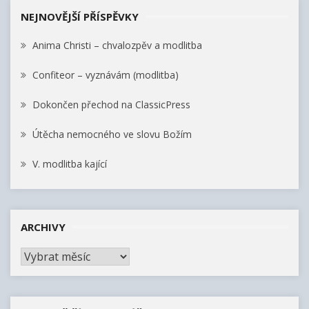
C
c
NEJNOVĚJŠÍ PŘÍSPĚVKY
H
h
Anima Christi – chvalozpěv a modlitba
f
o
Confiteor – vyznávám (modlitba)
r
:
Dokončen přechod na ClassicPress
Útěcha nemocného ve slovu Božím
V. modlitba kající
ARCHIVY
A
r
c
h