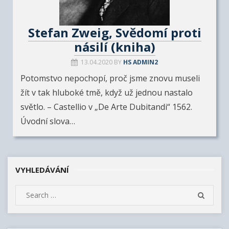
Stefan Zweig, Svědomí proti
násilí (kniha)
13.04.2020
BY
HS ADMIN2
Potomstvo nepochopí, proč jsme znovu museli
žít v tak hluboké tmě, když už jednou nastalo
světlo. – Castellio v „De Arte Dubitandi“ 1562.
Úvodní slova…
VYHLEDÁVÁNÍ
S
S
e
E
A
a
R
r