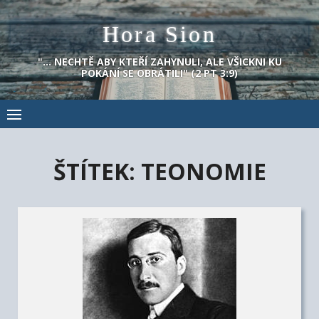
Skip
Hora Sion
to
content
"… NECHTĚ ABY KTEŘÍ ZAHYNULI, ALE VŠICKNI KU
POKÁNÍ SE OBRÁTILI" (2 PT 3:9)
ŠTÍTEK:
TEONOMIE